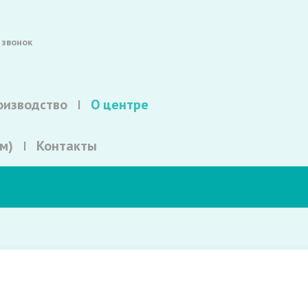
 звонок
оизводство
О центре
м)
Контакты