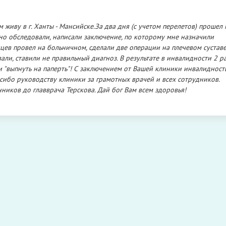
 живу в г. Ханты - Мансийске.За два дня (с учетом перелетов) прошел 
ьно обследовали, написали заключение, по которому мне назначили
яцев провел на больничном, сделали две операции на плечевом суставе
али, ставили не правильный диагноз. В результате в инвалидности 2 р
и "выпнуть на паперть"! С заключением от Вашей клиники инвалидност
асибо руководству клиники за грамотных врачей и всех сотрудников.
ников до главврача Терскова. Дай бог Вам всем здоровья!