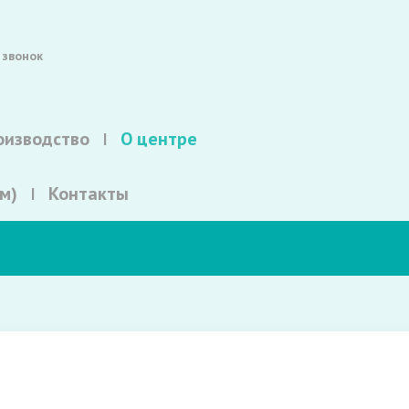
 звонок
оизводство
О центре
м)
Контакты