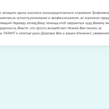
его лечащего врача онколога онкохирургического отделения Трофимен
циентам,за чуткость,понимание и профессионализм ,зо огромное сердц
еляющий Надежду взгляд,Вашу помощь,чтоб свершиться чуду,Вашему 
рдечность, Вместе- это просто волшебство! Низкий Вам поклон за
ш ТАЛАНТ и золотые руки.Здоровья Вам и вашим близким.С уважением. 