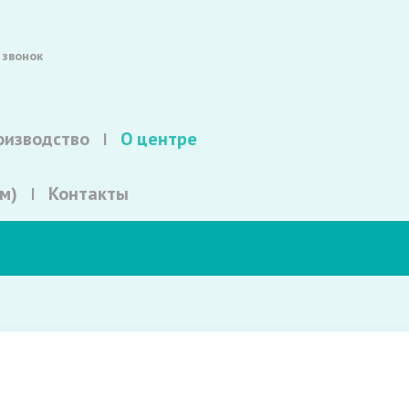
 звонок
оизводство
О центре
м)
Контакты