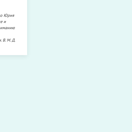
ко Юрия
е и
вниманию
В. М. Д.