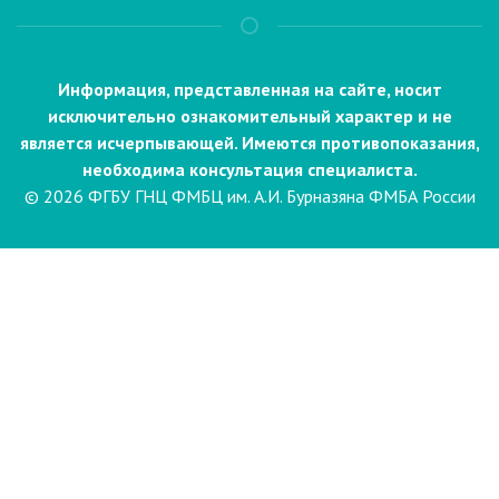
Информация, представленная на сайте, носит
исключительно ознакомительный характер и не
является исчерпывающей. Имеются противопоказания,
необходима консультация специалиста.
© 2026 ФГБУ ГНЦ ФМБЦ им. А.И. Бурназяна ФМБА России
Пациентам
Направления и услуги
Диагностика
Биопсия
Клинические лабораторные
исследования