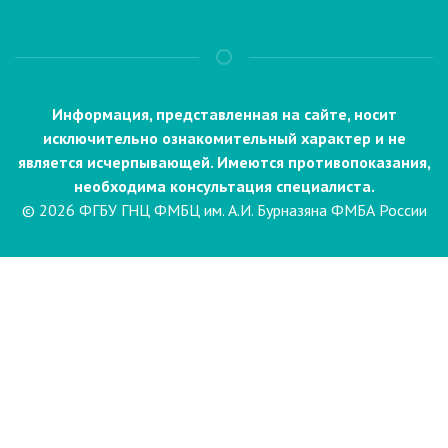
Информация, представленная на сайте, носит
исключительно ознакомительный характер и не
является исчерпывающей. Имеются противопоказания,
необходима консультация специалиста.
© 2026 ФГБУ ГНЦ ФМБЦ им. А.И. Бурназяна ФМБА России
Пациентам
Направления и услуги
Диагностика
Биопсия
Клинические лабораторные
исследования