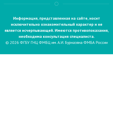
Информация, представленная на сайте, носит
исключительно ознакомительный характер и не
является исчерпывающей. Имеются противопоказания,
необходима консультация специалиста.
© 2026 ФГБУ ГНЦ ФМБЦ им. А.И. Бурназяна ФМБА России
Пациентам
Направления и услуги
Диагностика
Биопсия
Клинические лабораторные
исследования
Компьютерная