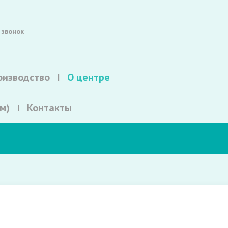
 звонок
оизводство
О центре
м)
Контакты