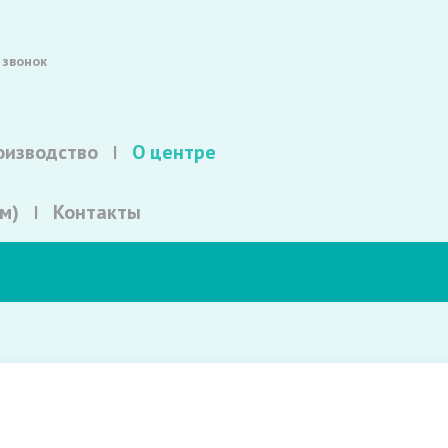
 звонок
оизводство
О центре
м)
Контакты