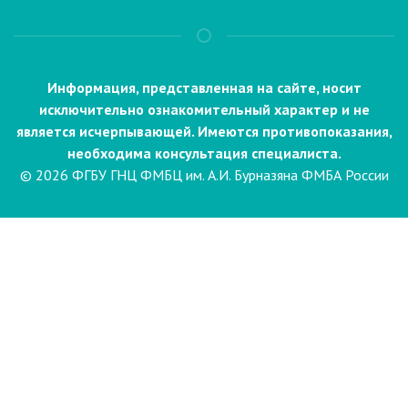
Информация, представленная на сайте, носит
исключительно ознакомительный характер и не
является исчерпывающей. Имеются противопоказания,
необходима консультация специалиста.
© 2026 ФГБУ ГНЦ ФМБЦ им. А.И. Бурназяна ФМБА России
Пациентам
Направления и услуги
Диагностика
Биопсия
Клинические лабораторные
исследования