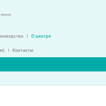
 звонок
оизводство
О центре
м)
Контакты