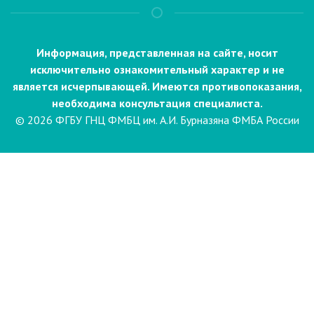
Информация, представленная на сайте, носит
исключительно ознакомительный характер и не
является исчерпывающей. Имеются противопоказания,
необходима консультация специалиста.
© 2026 ФГБУ ГНЦ ФМБЦ им. А.И. Бурназяна ФМБА России
Пациентам
Направления и услуги
Диагностика
Биопсия
Клинические лабораторные
исследования