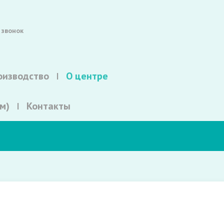
 звонок
оизводство
О центре
м)
Контакты