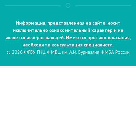
Информация, представленная на сайте, носит
исключительно ознакомительный характер и не
является исчерпывающей. Имеются противопоказания,
необходима консультация специалиста.
© 2026 ФГБУ ГНЦ ФМБЦ им. А.И. Бурназяна ФМБА России
Пациентам
Направления и услуги
Диагностика
Биопсия
Клинические лабораторные
исследования