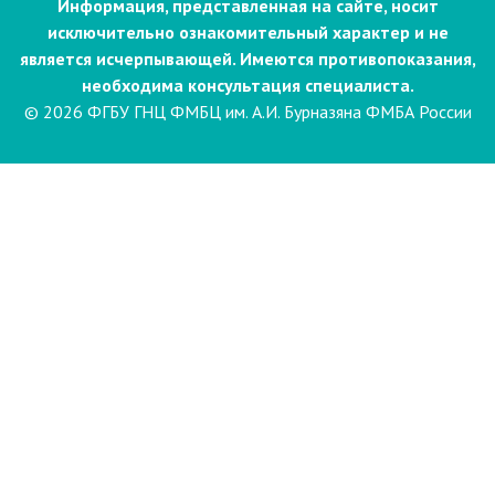
Информация, представленная на сайте, носит
исключительно ознакомительный характер и не
является исчерпывающей. Имеются противопоказания,
необходима консультация специалиста.
© 2026 ФГБУ ГНЦ ФМБЦ им. А.И. Бурназяна ФМБА России
Пациентам
Направления и услуги
Диагностика
Биопсия
Клинические лабораторные
исследования
Компьютерная
электроэнцефалография сна и
бодрствования с видеомониторингом