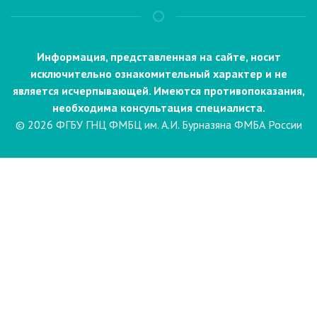
Информация, представленная на сайте, носит
исключительно ознакомительный характер и не
является исчерпывающей. Имеются противопоказания,
необходима консультация специалиста.
© 2026 ФГБУ ГНЦ ФМБЦ им. А.И. Бурназяна ФМБА России
Пациентам
Направления и услуги
Диагностика
Биопсия
Клинические лабораторные
исследования
Компьютерная