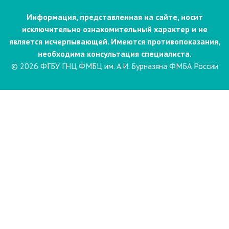
Информация, представленная на сайте, носит
исключительно ознакомительный характер и не
является исчерпывающей. Имеются противопоказания,
необходима консультация специалиста.
© 2026 ФГБУ ГНЦ ФМБЦ им. А.И. Бурназяна ФМБА России
Пациентам
Направления и услуги
Диагностика
Биопсия
Клинические лабораторные
исследования
Компьютерная
электроэнцефалография сна и