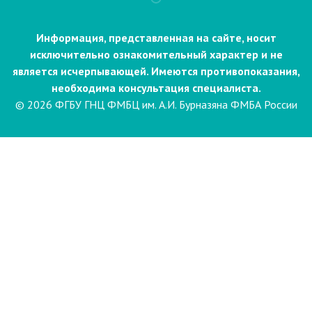
Информация, представленная на сайте, носит
исключительно ознакомительный характер и не
является исчерпывающей. Имеются противопоказания,
необходима консультация специалиста.
© 2026 ФГБУ ГНЦ ФМБЦ им. А.И. Бурназяна ФМБА России
Пациентам
Направления и услуги
Диагностика
Биопсия
Клинические лабораторные
исследования
Компьютерная
электроэнцефалография сна и