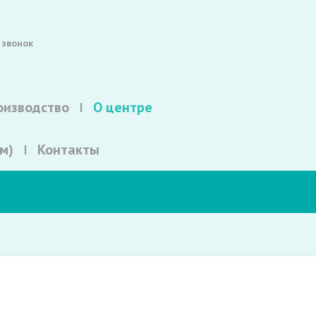
 звонок
оизводство
О центре
м)
Контакты