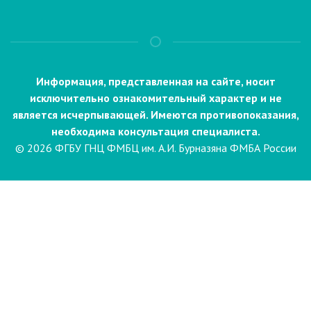
Информация, представленная на сайте, носит
исключительно ознакомительный характер и не
является исчерпывающей. Имеются противопоказания,
необходима консультация специалиста.
© 2026 ФГБУ ГНЦ ФМБЦ им. А.И. Бурназяна ФМБА России
Пациентам
Направления и услуги
Диагностика
Биопсия
Клинические лабораторные
исследования