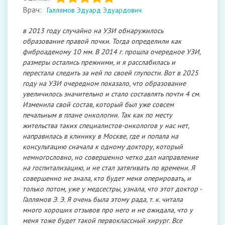
Врач:
Галлямов Эдуард Эдуардович
в 2013 году случайно на УЗИ​ обнаружилось
образование правой почки. Тогда определили как
фиброаденому​ 10 мм. В 2014 г. прошла очередное УЗИ,
размеры остались прежними, и я расслабилась и
перестала следить за ней по своей глупости. Вот в 2025
году на УЗИ очередном показало, что образование
увеличилось значительно и стало составлять почти 4 см.
Изменила свой состав, который был уже совсем
печальным в плане онкологии. Так как по месту
жительства таких специалистов-онкологов у нас нет,
направилась в клинику в Москве, где и попала на
консультацию сначала к одному доктору, который
немногословно, но совершенно четко дал направление
на госпитализацию, и не стал затягивать по времени. Я
совершенно не знала, кто будет меня оперировать, и
только потом, уже у медсестры, узнала, что этот доктор -
Галлямов Э. Э. Я очень была этому рада, т. к. читала
много хороших отзывов про него и не ожидала, что у
меня тоже будет такой первоклассный хирург. Все