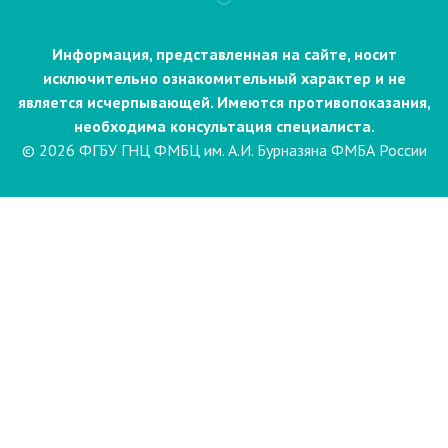
Информация, представленная на сайте, носит
исключительно ознакомительный характер и не
является исчерпывающей. Имеются противопоказания,
необходима консультация специалиста.
© 2026 ФГБУ ГНЦ ФМБЦ им. А.И. Бурназяна ФМБА России
Пациентам
Направления и услуги
Диагностика
Биопсия
Клинические лабораторные
исследования
Компьютерная