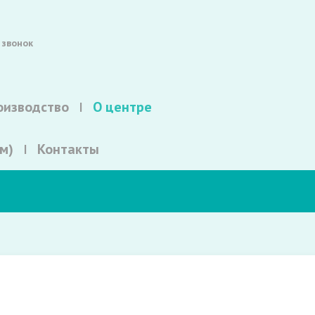
 звонок
оизводство
О центре
м)
Контакты