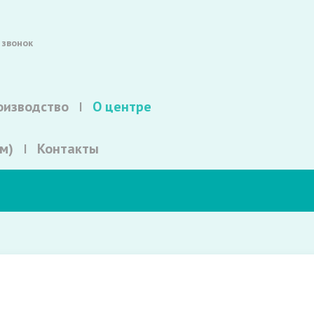
 звонок
оизводство
О центре
м)
Контакты