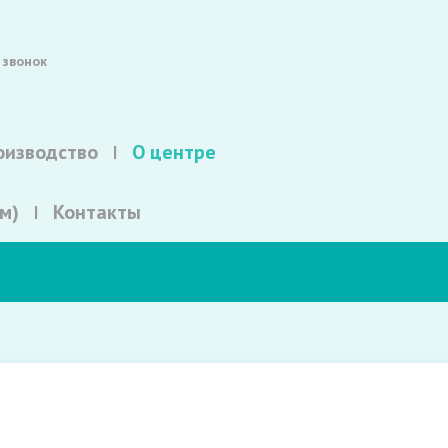
 звонок
оизводство
О центре
м)
Контакты