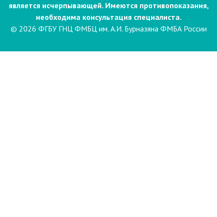
является исчерпывающей. Имеются противопоказания,
необходима консультация специалиста.
© 2026 ФГБУ ГНЦ ФМБЦ им. А.И. Бурназяна ФМБА России
Пациентам
Направления и услуги
Диагностика
Биопсия
Клинические лабораторные
исследования
Компьютерная
электроэнцефалография сна и
бодрствования с видеомониторингом
(ЭЭГ)
Лаборатория психофизиологического
обследования