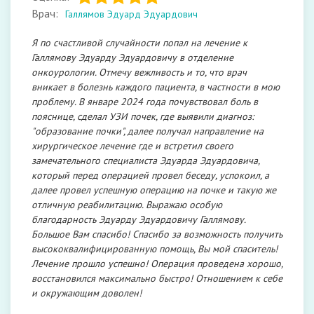
Врач:
Галлямов Эдуард Эдуардович
Я по счастливой случайности попал на лечение к
Галлямову Эдуарду Эдуардовичу в отделение
онкоурологии. Отмечу вежливость и то, что врач
вникает в болезнь каждого пациента, в частности в мою
проблему. В январе 2024 года почувствовал боль в
пояснице, сделал УЗИ почек​, где выявили диагноз:
"образование почки", далее получал направление на
хирургическое лечение где и встретил своего
замечательного специалиста Эдуарда Эдуардовича,
который перед операцией провел беседу, успокоил, а
далее провел успешную операцию на почке и такую же
отличную реабилитацию. Выражаю особую
благодарность Эдуарду Эдуардовичу Галлямову.
Большое Вам спасибо! Спасибо за возможность получить
высококвалифицированную помощь, Вы мой спаситель!
Лечение прошло успешно! Операция проведена хорошо,
восстановился максимально быстро! Отношением к себе
и окружающим доволен!