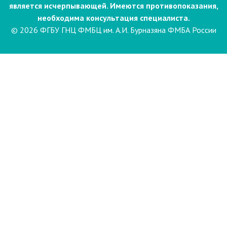
является исчерпывающей. Имеются противопоказания,
необходима консультация специалиста.
© 2026 ФГБУ ГНЦ ФМБЦ им. А.И. Бурназяна ФМБА России
Пациентам
Направления и услуги
Диагностика
Биопсия
Клинические лабораторные
исследования
Компьютерная
электроэнцефалография сна и
бодрствования с видеомониторингом
(ЭЭГ)
Лаборатория психофизиологического