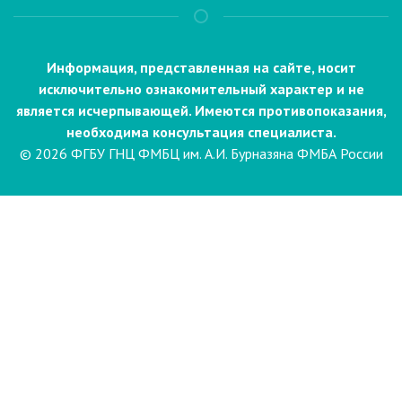
Информация, представленная на сайте, носит
исключительно ознакомительный характер и не
является исчерпывающей. Имеются противопоказания,
необходима консультация специалиста.
© 2026 ФГБУ ГНЦ ФМБЦ им. А.И. Бурназяна ФМБА России
Пациентам
Направления и услуги
Диагностика
Биопсия
Клинические лабораторные
исследования
Компьютерная