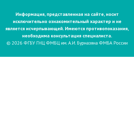
Информация, представленная на сайте, носит
исключительно ознакомительный характер и не
является исчерпывающей. Имеются противопоказания,
необходима консультация специалиста.
© 2026 ФГБУ ГНЦ ФМБЦ им. А.И. Бурназяна ФМБА России
Пациентам
Направления и услуги
Диагностика
Биопсия
Клинические лабораторные
исследования
Компьютерная
электроэнцефалография сна и