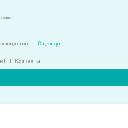
 звонок
оизводство
О центре
м)
Контакты