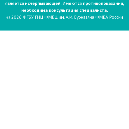
является исчерпывающей. Имеются противопоказания,
необходима консультация специалиста.
© 2026 ФГБУ ГНЦ ФМБЦ им. А.И. Бурназяна ФМБА России
Пациентам
Направления и услуги
Диагностика
Биопсия
Клинические лабораторные
исследования
Компьютерная
электроэнцефалография сна и
бодрствования с видеомониторингом
(ЭЭГ)
Лаборатория психофизиологического