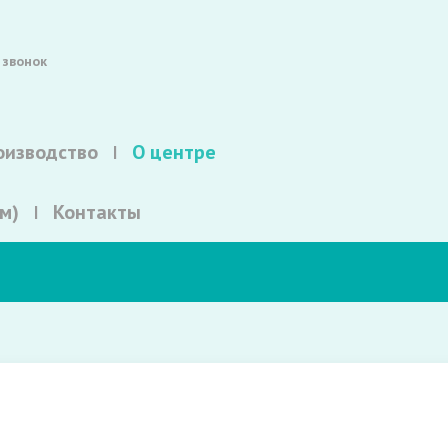
 звонок
оизводство
О центре
м)
Контакты