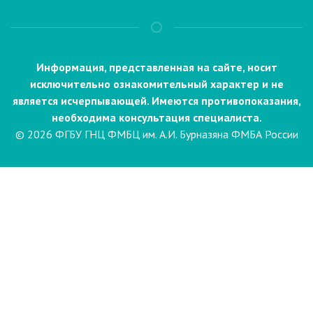
Информация, представленная на сайте, носит
исключительно ознакомительный характер и не
является исчерпывающей. Имеются противопоказания,
необходима консультация специалиста.
© 2026 ФГБУ ГНЦ ФМБЦ им. А.И. Бурназяна ФМБА России
Пациентам
Направления и услуги
Диагностика
Биопсия
Клинические лабораторные
исследования