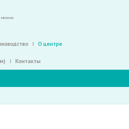
 звонок
оизводство
О центре
м)
Контакты