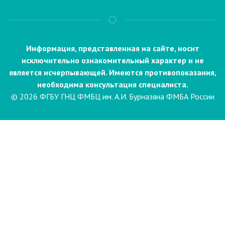
Информация, представленная на сайте, носит
исключительно ознакомительный характер и не
является исчерпывающей. Имеются противопоказания,
необходима консультация специалиста.
© 2026 ФГБУ ГНЦ ФМБЦ им. А.И. Бурназяна ФМБА России
Пациентам
Направления и услуги
Диагностика
Биопсия
Клинические лабораторные
исследования