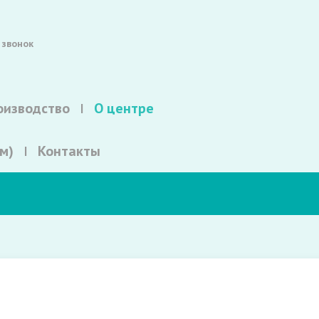
 звонок
оизводство
О центре
м)
Контакты