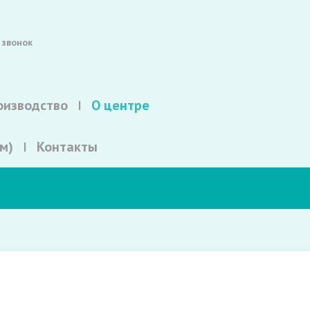
 звонок
оизводство
О центре
м)
Контакты