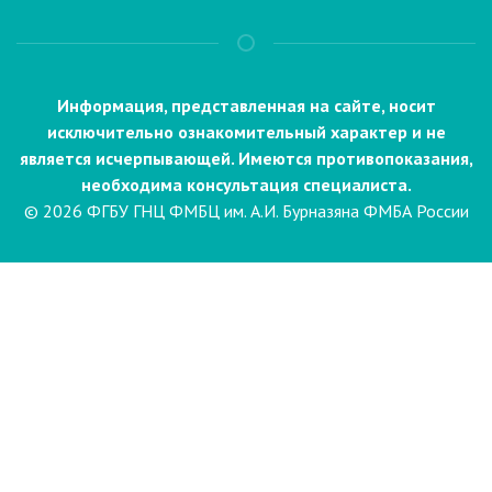
Информация, представленная на сайте, носит
исключительно ознакомительный характер и не
является исчерпывающей. Имеются противопоказания,
необходима консультация специалиста.
© 2026 ФГБУ ГНЦ ФМБЦ им. А.И. Бурназяна ФМБА России
Пациентам
Направления и услуги
Диагностика
Биопсия
Клинические лабораторные
исследования