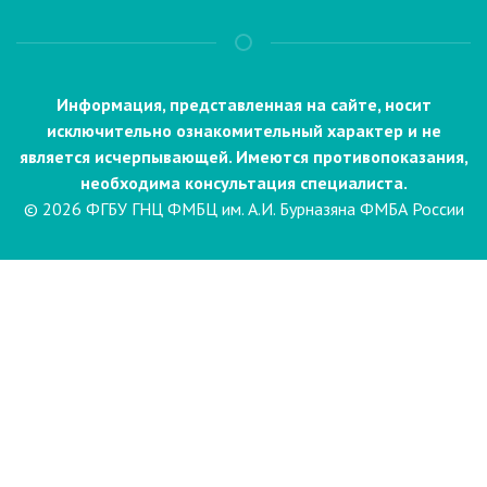
Информация, представленная на сайте, носит
исключительно ознакомительный характер и не
является исчерпывающей. Имеются противопоказания,
необходима консультация специалиста.
© 2026 ФГБУ ГНЦ ФМБЦ им. А.И. Бурназяна ФМБА России
Пациентам
Направления и услуги
Диагностика
Биопсия
Клинические лабораторные
исследования