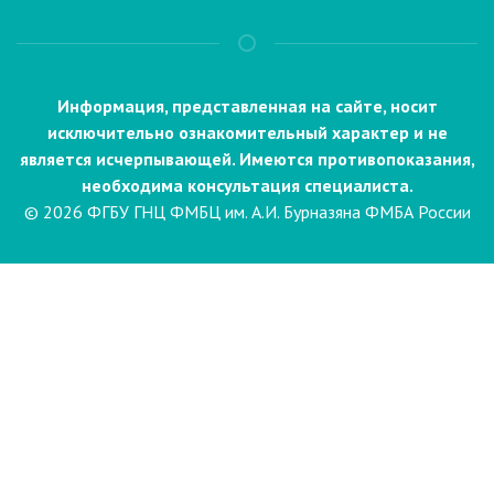
Информация, представленная на сайте, носит
исключительно ознакомительный характер и не
является исчерпывающей. Имеются противопоказания,
необходима консультация специалиста.
© 2026 ФГБУ ГНЦ ФМБЦ им. А.И. Бурназяна ФМБА России
Пациентам
Направления и услуги
Диагностика
Биопсия
Клинические лабораторные
исследования