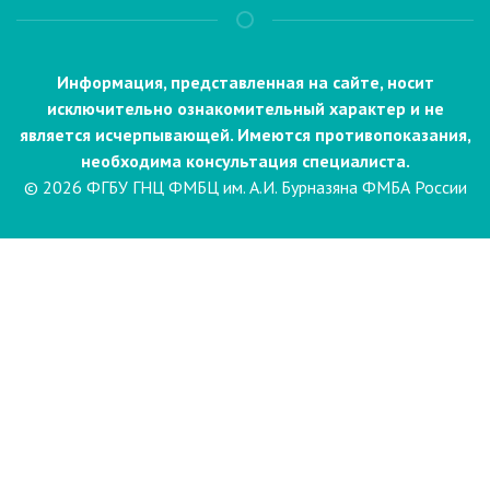
Информация, представленная на сайте, носит
исключительно ознакомительный характер и не
является исчерпывающей. Имеются противопоказания,
необходима консультация специалиста.
© 2026 ФГБУ ГНЦ ФМБЦ им. А.И. Бурназяна ФМБА России
Пациентам
Направления и услуги
Диагностика
Биопсия
Клинические лабораторные
исследования
Компьютерная