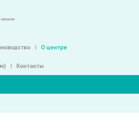
 звонок
оизводство
О центре
м)
Контакты