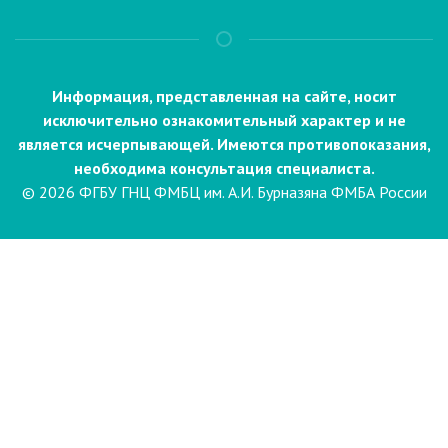
Информация, представленная на сайте, носит
исключительно ознакомительный характер и не
является исчерпывающей. Имеются противопоказания,
необходима консультация специалиста.
© 2026 ФГБУ ГНЦ ФМБЦ им. А.И. Бурназяна ФМБА России
Пациентам
Направления и услуги
Диагностика
Биопсия
Клинические лабораторные
исследования