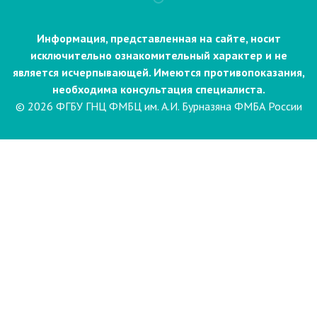
Информация, представленная на сайте, носит
исключительно ознакомительный характер и не
является исчерпывающей. Имеются противопоказания,
необходима консультация специалиста.
© 2026 ФГБУ ГНЦ ФМБЦ им. А.И. Бурназяна ФМБА России
Пациентам
Направления и услуги
Диагностика
Биопсия
Клинические лабораторные
исследования
Компьютерная