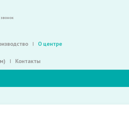
 звонок
оизводство
О центре
м)
Контакты