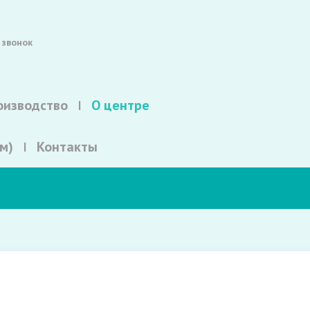
 звонок
оизводство
О центре
м)
Контакты