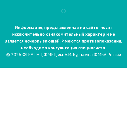
Информация, представленная на сайте, носит
исключительно ознакомительный характер и не
является исчерпывающей. Имеются противопоказания,
необходима консультация специалиста.
© 2026 ФГБУ ГНЦ ФМБЦ им. А.И. Бурназяна ФМБА России
Пациентам
Направления и услуги
Диагностика
Биопсия
Клинические лабораторные
исследования