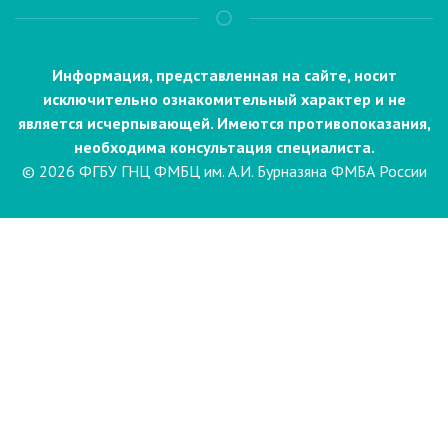
Информация, представленная на сайте, носит
исключительно ознакомительный характер и не
является исчерпывающей. Имеются противопоказания,
необходима консультация специалиста.
© 2026 ФГБУ ГНЦ ФМБЦ им. А.И. Бурназяна ФМБА России
Пациентам
Направления и услуги
Диагностика
Биопсия
Клинические лабораторные
исследования