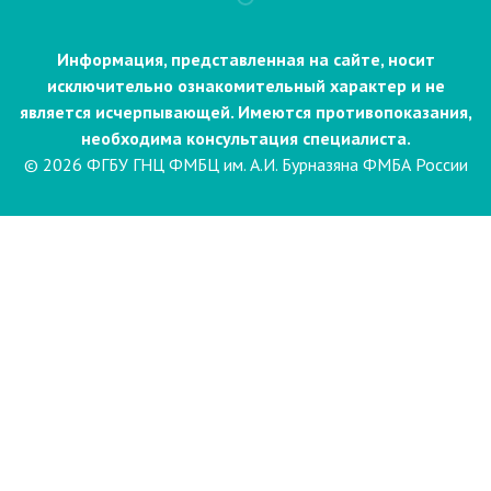
Информация, представленная на сайте, носит
исключительно ознакомительный характер и не
является исчерпывающей. Имеются противопоказания,
необходима консультация специалиста.
© 2026 ФГБУ ГНЦ ФМБЦ им. А.И. Бурназяна ФМБА России
Пациентам
Направления и услуги
Диагностика
Биопсия
Клинические лабораторные
исследования
Компьютерная