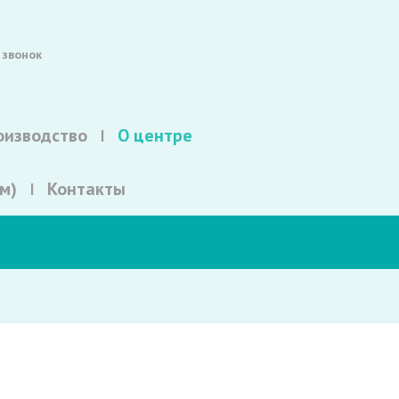
 звонок
оизводство
О центре
м)
Контакты