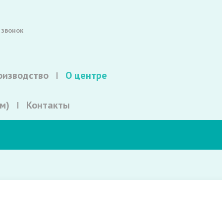
 звонок
оизводство
О центре
м)
Контакты